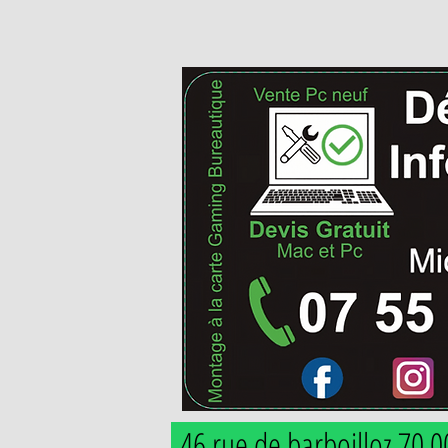
46 rue de barboilloz 70 0