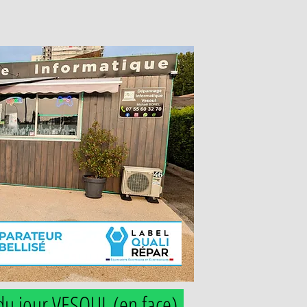
du jour VESOUL (en face
)