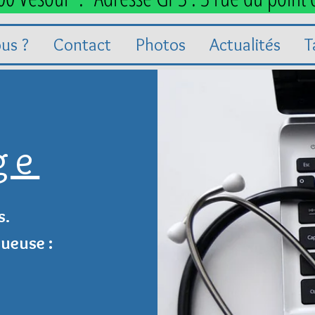
us ?
Contact
Photos
Actualités
T
ge
.​
ueuse :