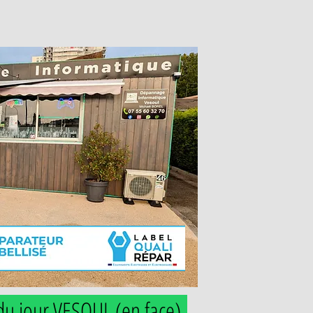
du jour VESOUL (en face
)